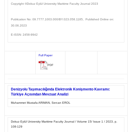
Copyright ©Dokuz Eylül
University Maritime Faculty Journal
2023
Publication No: 09.7777.1003
.000/BY.023.058.1185
, Published Online on:
30.06.2023
E-ISSN: 2458-9942
Full Paper
PDF
Denizyolu Taşımacılığında Elektronik Konişmento Kavramı:
Türkiye Açısından Mevzuat Analizi
Muhammet Mustafa ARIMAN, Sercan EROL
Dokuz Eylül University Maritime Faculty Journal / Volume 15/ Issue 1 / 2023, p.
108-129