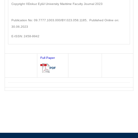
Copyright ©Dokuz Eylül
University Maritime Faculty Journal
2023
Publication No: 09.7777.1003
.000/BY.023.058.1185
, Published Online on:
30.06.2023
E-ISSN: 2458-9942
Full Paper
PDF