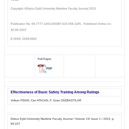
Copyright ©Dokuz Eylül
University Maritime Faculty Journal
2023
Publication No: 09.7777.1003
.000/BY.023.058.1185
, Published Online on:
30.06.2023
E-ISSN: 2458-9942
Full Paper
PDF
Effectiveness of Basic Safety Training Among Ratings
Volkan FİDAN, Can ATACAN, F. Ozan DÜZBASTILAR
Dokuz Eylül University Maritime Faculty Journal / Volume 15/ Issue 1 / 2023, p.
94-107