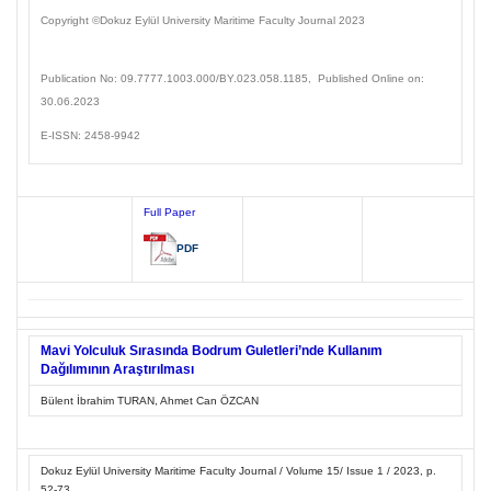
Copyright ©Dokuz Eylül
University Maritime Faculty Journal
2023
Publication No: 09.7777.1003
.000/BY.023.058.1185
, Published Online on:
30.06.2023
E-ISSN: 2458-9942
Full Paper
PDF
Mavi Yolculuk Sırasında Bodrum Guletleri’nde Kullanım
Dağılımının Araştırılması
Bülent İbrahim TURAN, Ahmet Can ÖZCAN
Dokuz Eylül University Maritime Faculty Journal / Volume 15/ Issue 1 / 2023, p.
52-73