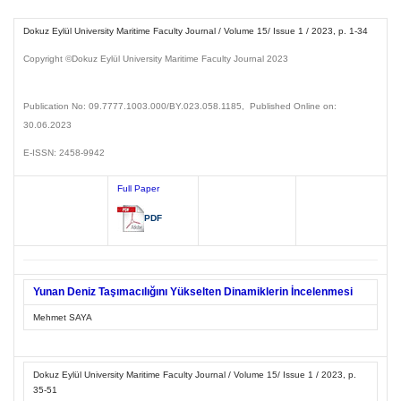
Dokuz Eylül University Maritime Faculty Journal / Volume 15/ Issue 1 / 2023, p. 1-34
Copyright ©Dokuz Eylül
University Maritime Faculty Journal
2023
Publication No: 09.7777.1003
.000/BY.023.058.1185
, Published Online on:
30.06.2023
E-ISSN: 2458-9942
Full Paper
PDF
Yunan Deniz Taşımacılığını Yükselten Dinamiklerin İncelenmesi
Mehmet SAYA
Dokuz Eylül University Maritime Faculty Journal / Volume 15/ Issue 1 / 2023, p.
35-51