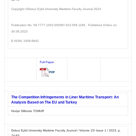
Copyright ©Dokuz Eylül
University Maritime Faculty Journal
2023
Publication No: 09.7777.1003
.000/BY.023.058.1185
, Published Online on:
30.06.2023
E-ISSN: 2458-9942
Full Paper
PDF
The Competition Infringements in Liner Maritime Transport: An
Analysis Based on The EU and Turkey
Huriye Dilbeste TOMUR
Dokuz Eylül University Maritime Faculty Journal / Volume 15/ Issue 1 / 2023, p.
74-93