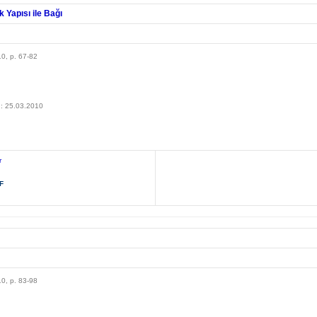
 Yapısı ile Bağı
10, p. 67-82
010
n: 25.03.2010
r
F
10, p. 83-98
010