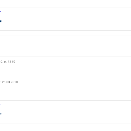
r
F
10, p. 43-66
010
n: 25.03.2010
r
F