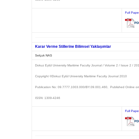
Full Pape
PD
Karar Verme Stillerine Bilimsel Yaklaşımlar
Selçuk NAS
Dokuz Eylül University Maritime Faculty Journal / Volume 2 / Issue 2 / 20
Copyright ©Dokuz Eylül University
Maritime Faculty Journal
2
Publication No: 09.7777.1003.000/BY.09.001.460, Published Online o
ISSN: 1309-4246
Full Pape
PD