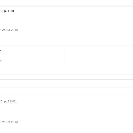
10, p. 1-20
010
n: 25.03.2010
r
F
10, p. 21-42
010
n: 25.03.2010