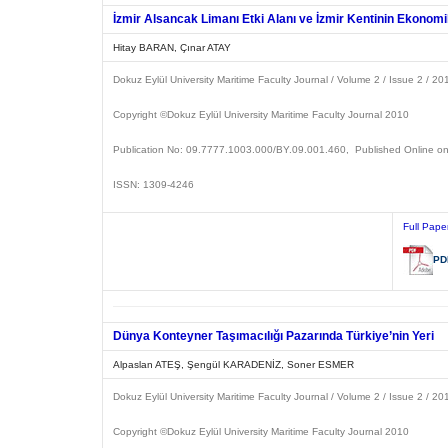
İzmir Alsancak Limanı Etki Alanı ve İzmir Kentinin Ekonomik
Hitay BARAN, Çınar ATAY
Dokuz Eylül University Maritime Faculty Journal / Volume 2 / Issue 2 / 20
Copyright ©Dokuz Eylül University
Maritime Faculty Journal
2
Publication No: 09.7777.1003.000/BY.09.001.460, Published Online o
ISSN: 1309-4246
Full Pape
PD
Dünya Konteyner Taşımacılığı Pazarında Türkiye’nin Yeri
Alpaslan ATEŞ, Şengül KARADENİZ, Soner ESMER
Dokuz Eylül University Maritime Faculty Journal / Volume 2 / Issue 2 / 20
Copyright ©Dokuz Eylül University
Maritime Faculty Journal
2